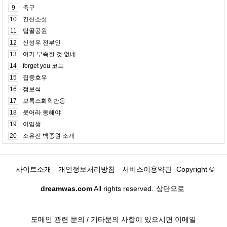
9
축구
10
긴신소설
11
탑골공원
12
신성우 전부인
13
여기 부족한 것 없네
14
forget you 코드
15
집중호우
16
정보석
17
보톡스화학반응
18
웃어라 동해야
19
이임생
20
소유진 백종원 소개
사이트소개
개인정보처리방침
서비스이용약관
Copyright ©
dreamwas.com
All rights reserved.
상단으로
도메인 관련 문의 / 기타문의 사항이 있으시면 이메일