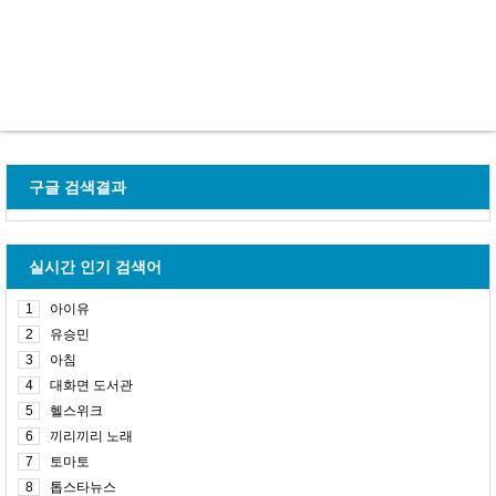
구글 검색결과
실시간 인기 검색어
1
아이유
2
유승민
3
아침
4
대화면 도서관
5
헬스위크
6
끼리끼리 노래
7
토마토
8
톱스타뉴스