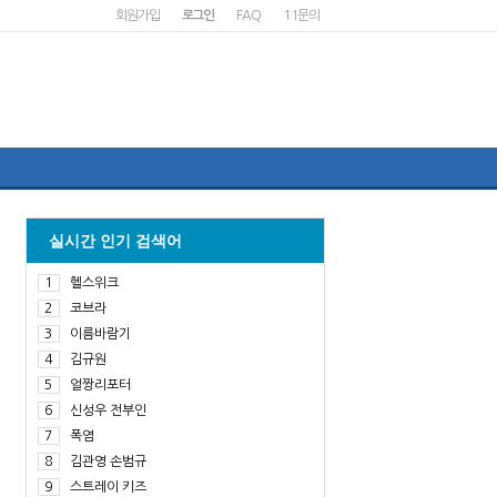
회원가입
로그인
FAQ
1:1문의
실시간 인기 검색어
1
헬스위크
2
코브라
3
이름바람기
4
김규원
5
얼짱리포터
6
신성우 전부인
7
폭염
8
김관영 손범규
9
스트레이 키즈