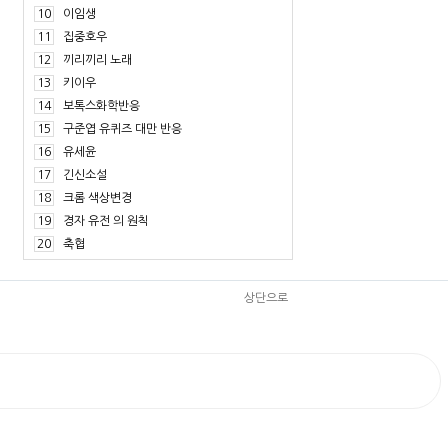
10
이임생
11
집중호우
12
끼리끼리 노래
13
키이우
14
보톡스화학반응
15
구준엽 유퀴즈 대만 반응
16
유세윤
17
긴신소설
18
크롬 색상변경
19
경자 유전 의 원칙
20
축협
상단으로