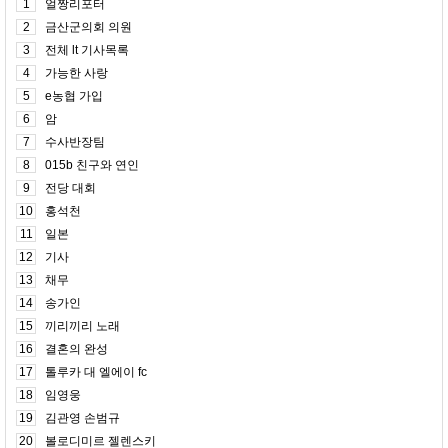
1
얼짱리포터
2
금산군의회 의원
3
전체 lt 기사목록
4
가능한 사랑
5
e농협 가입
6
암
7
수사반장팀
8
015b 친구와 연인
9
전당 대회
10
홍석천
11
일본
12
기사
13
채무
14
송가인
15
끼리끼리 노래
16
결혼의 완성
17
톨루카 대 엘에이 fc
18
임영웅
19
김관영 손범규
20
볼로디미르 젤렌스키