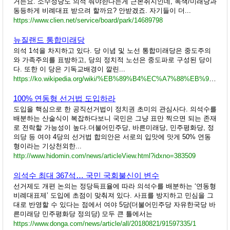
거든요. 소수정당도 의석 줘야한다는게 근본취지인데, 녹색/미래당과
동등하게 비례대표 받으려 할까요? 안받겠죠. 자기들이 더...
https://www.clien.net/service/board/park/14689798
뉴질랜드 통합미래당
의석 1석을 차지하고 있다. 당 이념 및 노선 통합미래당은 중도주의
와 가족주의를 표방하고, 당의 정치적 노선은 중도파로 구성된 당이
다. 또한 이 당은 기독교배경이 깔린...
https://ko.wikipedia.org/wiki/%EB%89%B4%EC%A7%88%EB%9E%9C%EB%93%9C_%ED%86%B5%ED%95%A9%EB%AF%B8%EB%9E%98%EB%8B%B9
100% 연동형 선거법 도입하라
도입을 핵심으로 한 공직선거법이 정치권 초미의 관심사다. 의석수를
배분하는 산술식이 복잡하다보니 국민은 그냥 표만 찍으면 되는 존재
로 전락할 가능성이 높다.더불어민주당, 바른미래당, 민주평화당, 정
의당 등 여야 4당의 선거법 합의안은 서로의 입맛에 맛게 50% 연동
형이라는 기상천외한...
http://www.hidomin.com/news/articleView.html?idxno=383509
의석수 최대 367석… 국민 국회불신이 변수
선거제도 개편 논의는 정당득표율에 따라 의석수를 배분하는 ‘연동형
비례대표제’ 도입에 초점이 맞춰져 있다. 사표를 방지하고 민심을 그
대로 반영할 수 있다는 점에서 여야 5당(더불어민주당 자유한국당 바
른미래당 민주평화당 정의당) 모두 큰 틀에서는
https://www.donga.com/news/article/all/20180821/91597335/1