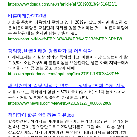
https://www.donga.com/news/article/all/20190313/94516423/1
바른미래당/2020년
기회를 좀처럼 이용하지 못하고 있다. 2019년 말... 하지만 확실한 것
은 바른미래당은 교섭단체 지위를 잃을 것이라는 것.... 바른미래당에
는 손학규 대표 혼자만 남는 상황이 될...
https://namu.wiki/w/%EB%B0%94%EB%A5%B8%EB%AF%B8%EB%9E%98%EB%8B%B9/2020%EB%85%84
정의당, 바른미래당 당권파가 참 어리석다
비례대표제는 사실상 정의당 특혜법이고, 바른미래당 연명법이라 할
수 있다. 소선거구제의 불합리성을 보완한다는 명분 아래 지역구에서
의석을 거의 못 얻는 군소 정당에 대해...
https://mlbpark.donga.com/mp/b.php?id=201912180038463155
새 선거법에 각당 의석 수 변화는…정의당 '최대 수혜' 전망
서울 여의도 국회에서 열린 제373회국회(임시회) 제1차 본회의에서
공직선거법 일부개정법률안이 가결되고 있다.
https://www.newsis.com/view/NISX20191227_0000872869
정의당이 합류 안하려는 이유.jpg
합류하려면, 정의당도 비례대표 안내야되는거잖아요? 근데 얻게되는
건 4석. 근데, 정의당만으로도 3% 넘거든요. 그럼 4석 보다는 많이
갖고갈거에요. 저기 참여하려면, 녹색당 / 미래당이랑도 협상해야하