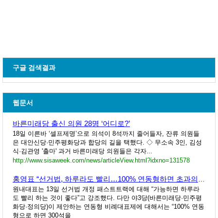
구글 검색결과
웹문서
바른미래당 출신 의원 28명 ‘어디로?’
18일 이른바 ‘셀프제명’으로 의석이 8석까지 줄어들자, 잔류 의원들
은 대안신당·민주평화당과 합당의 길을 택했다. ◇ 무소속 3인, 김성
식·김관영 '출마' 과거 바른미래당 의원들은 각자...
http://www.sisaweek.com/news/articleView.html?idxno=131578
홍영표 “선거법, 하루라도 빨리…100% 연동형하면 초과의석”
원내대표는 13일 선거법 개정 패스트트랙에 대해 “가능하면 하루라
도 빨리 하는 것이 좋다”고 강조했다. 다만 야3당(바른미래당·민주평
화당·정의당)이 제안하는 연동형 비례대표제에 대해서는 “100% 연동
형으로 하면 300석을