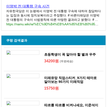
이명박 전 대통령 구속 사건
자유한국당은 이 논평에서 이명박 전 대통령 구속에 대하여 참담하다
는 입장과 동시에 정치보복이라고 주장했다. # 바른미래당은 이명박
전 대통령의 구속이 사법원칙에 따른 마땅한 결과라고 밝혔다. # ...
https://namu.wiki/w/%EC%9D%B4%EB%AA%85%EB%B0%95%20%EC%A0%84%20%EB%8C%80%ED%86%B5%EB%A0%B9%20%EA%B5%AC%EC%86%8D%20%EC%82%AC%EA%B1%B4
쿠팡 검색결과
초등학생이 꼭 알아야 할 별과 우주
34200원
(무료배송)
미래유망 직업스티커_9가지 테마로
알아보는 90가지 미래직업
15750원
따르릉 따르릉 비켜나세요, 이준석이