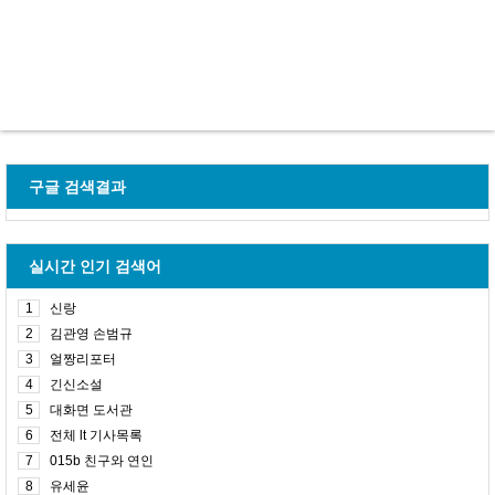
구글 검색결과
실시간 인기 검색어
1
신랑
2
김관영 손범규
3
얼짱리포터
4
긴신소설
5
대화면 도서관
6
전체 lt 기사목록
7
015b 친구와 연인
8
유세윤