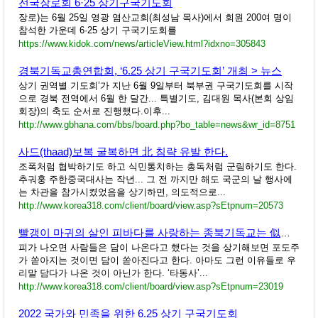
전국장로회 6·25 상기구국기도회
장로)는 6월 25일 영광 염산교회(최성남 목사)에서 회원 200여 명이
참석한 가운데 6·25 상기 구국기도회를
https://www.kidok.com/news/articleView.html?idxno=305843
경북기독교총연합회, ‘6.25 상기 구국기도회’ 개최 > 뉴스
상기 권역별 기도회’가 지난 6월 9일부터 북부권 구국기도회를 시작
으로 경북 전역에서 6월 한 달간... 특별기도, 김대원 목사(본회 상임
회장)의 축도 순서로 진행했다.이후...
http://www.gbhana.com/bbs/board.php?bo_table=news&wr_id=8751
사드(thaad)보복 굴복하면 北 침략 유발 한다.
조폭처럼 협박하기도 하고 식민통치하는 총독처럼 군림하기도 한다.
추궈훙 주한중국대사는 작년... 그 전 까지만 해도 국군의 날 행사에
는 차관을 참가시켰었음을 상기하면, 의도적으로...
http://www.korea318.com/client/board/view.asp?sEtpnum=20573
빨갱이 마귀의 살인 피바다를 사랑하는 종북기독교는 似而非다.
피가 나오면 사람들은 담이 나온다고 했다는 것을 상기해보면 포도주
가 쏟아지는 것이면 담이 쏟아진다고 한다. 아마도 그런 이유들로 우
리말 담다가 나온 것이 아닌가 한다. ‘타동사’...
http://www.korea318.com/client/board/view.asp?sEtpnum=23019
2022 국가와 민족을 위한 6.25 상기 구국기도회