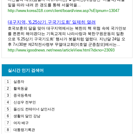
밑을 따라 내려 온 갱도를 통해 서울역을...
http://www.korea318.com/client/board/view.asp?sEtpnum=13047
대구지역, ‘6.25상기 구국기도회’ 일제히 열려
호국보훈의 달을 맞아 대구지역에서는 북한의 핵 위협 속에 국가안보
를 튼튼히 해야겠다는 기독교계의 나라사랑과 북한구원운동의 일환
으로 ‘6.25상기 구국기도회’ 행사가 봇물처럼 열렸다. 지난달 24일 오
후 7시30분 제2작전사령부 무열대교회(이호열 군종참모)에서는...
http://www.igoodnews.net/news/articleView.html?idxno=23093
실시간 인기 검색어
1
실종자
2
활옥동굴
3
중국등축제
4
신성우 전부인
5
돌산도 컨테이너 살인사건
6
생활의 달인 강남
7
여자 배구
8
대통령기록관