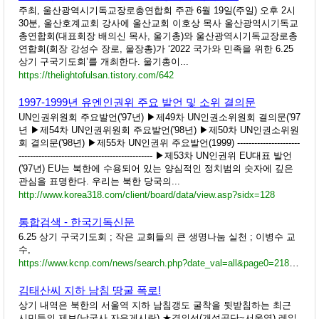
주최, 울산광역시기독교장로총연합회 주관 6월 19일(주일) 오후 2시
30분, 울산호계교회 강사에 울산교회 이호상 목사 울산광역시기독교
총연합회(대표회장 배의신 목사, 울기총)와 울산광역시기독교장로총
연합회(회장 강성수 장로, 울장총)가 ‘2022 국가와 민족을 위한 6.25
상기 구국기도회’를 개최한다. 울기총이...
https://thelightofulsan.tistory.com/642
1997-1999년 유엔인권위 주요 발언 및 소위 결의문
UN인권위원회 주요발언('97년) ▶제49차 UN인권소위원회 결의문('97
년 ▶제54차 UN인권위원회 주요발언('98년) ▶제50차 UN인권소위원
회 결의문('98년) ▶제55차 UN인권위 주요발언(1999) ----------------------
----------------------------------------------- ▶제53차 UN인권위 EU대표 발언
('97년) EU는 북한에 수용되어 있는 양심적인 정치범의 숫자에 깊은
관심을 표명한다. 우리는 북한 당국의...
http://www.korea318.com/client/board/data/view.asp?sidx=128
통합검색 - 한국기독신문
6.25 상기 구국기도회 ; 작은 교회들의 큰 생명나눔 실천 ; 이병수 교
수,
https://www.kcnp.com/news/search.php?date_val=all&page0=218&var=page3&page6=3&page3=1&page2=24&page1=1&page3=3
김태산씨 지하 남침 땅굴 폭로!
상기 내역은 북한의 서울역 지하 남침갱도 굴착을 뒷받침하는 최근
시민들의 제보(남굴사 자유게시란) ★경의선(개성공단~서울역) 레일