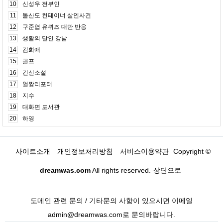
10
신성우 전부인
11
돌산도 컨테이너 살인사건
12
구준엽 유퀴즈 대만 반응
13
생활의 달인 강남
14
김희애
15
골프
16
긴신소설
17
얼짱리포터
18
지수
19
대화면 도서관
20
하영
사이트소개
개인정보처리방침
서비스이용약관
Copyright ©
dreamwas.com
All rights reserved.
상단으로
도메인 관련 문의 / 기타문의 사항이 있으시면 이메일
admin@dreamwas.com로 문의바랍니다.