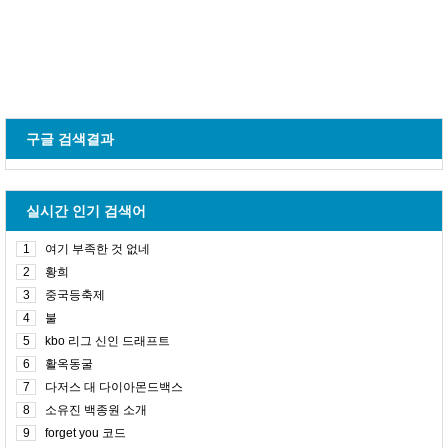
구글 검색결과
실시간 인기 검색어
1
여기 부족한 것 없네
2
황희
3
중국등축제
4
불
5
kbo 리그 신인 드래프트
6
활옥동굴
7
다저스 대 다이아몬드백스
8
소유진 백종원 소개
9
forget you 코드