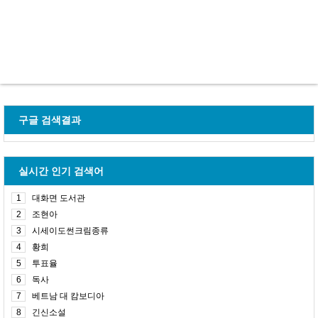
구글 검색결과
실시간 인기 검색어
1
대화면 도서관
2
조현아
3
시세이도썬크림종류
4
황희
5
투표율
6
독사
7
베트남 대 캄보디아
8
긴신소설