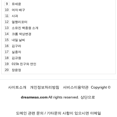
9
유세윤
10
여자 배구
11
사과
12
얼짱리포터
13
소유진 백종원 소개
14
크롬 색상변경
15
내일 날씨
16
김구라
17
실종자
18
김규원
19
015b 친구와 연인
20
장윤정
사이트소개
개인정보처리방침
서비스이용약관
Copyright ©
dreamwas.com
All rights reserved.
상단으로
도메인 관련 문의 / 기타문의 사항이 있으시면 이메일