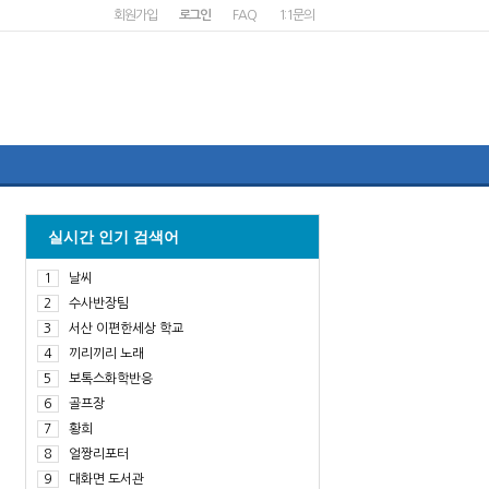
회원가입
로그인
FAQ
1:1문의
실시간 인기 검색어
1
날씨
2
수사반장팀
3
서산 이편한세상 학교
4
끼리끼리 노래
5
보톡스화학반응
6
골프장
7
황희
8
얼짱리포터
9
대화면 도서관