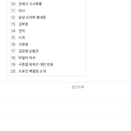
10
전체 lt 기사목록
11
의사
12
삼성 도어락 휴대폰
13
김부장
14
전차
15
사과
16
고현정
17
김관영 손범규
18
타일러 라쉬
19
구준엽 유퀴즈 대만 반응
20
소유진 백종원 소개
상단으로