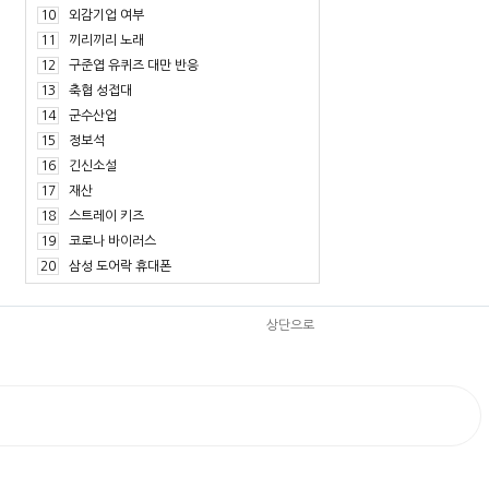
10
외감기업 여부
11
끼리끼리 노래
12
구준엽 유퀴즈 대만 반응
13
축협 성접대
14
군수산업
15
정보석
16
긴신소설
17
재산
18
스트레이 키즈
19
코로나 바이러스
20
삼성 도어락 휴대폰
상단으로