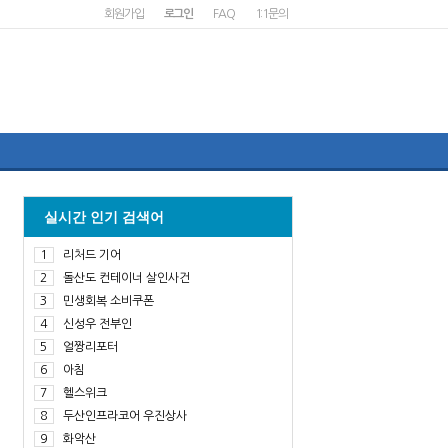
회원가입
로그인
FAQ
1:1문의
실시간 인기 검색어
1
리처드 기어
2
돌산도 컨테이너 살인사건
3
민생회복 소비쿠폰
4
신성우 전부인
5
얼짱리포터
6
아침
7
헬스위크
8
두산인프라코어 우진상사
9
화악산