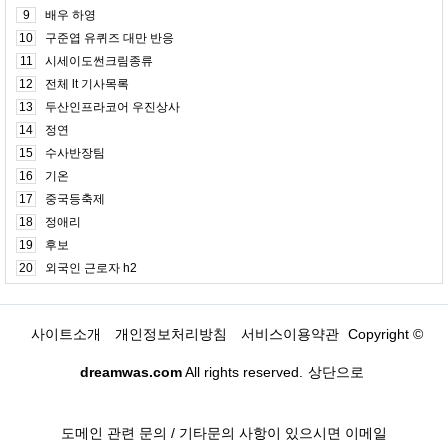
9
배우 하영
10
구준엽 유퀴즈 대만 반응
11
시세이도썬크림종류
12
전체 lt 기사목록
13
두산인프라코어 우진상사
14
정연
15
수사반장팀
16
기온
17
중국등축제
18
정애리
19
후보
20
외국인 근로자 h2
사이트소개
개인정보처리방침
서비스이용약관
Copyright ©
dreamwas.com
All rights reserved.
상단으로
도메인 관련 문의 / 기타문의 사항이 있으시면 이메일