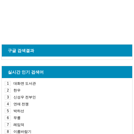
구글 검색결과
실시간 인기 검색어
1
대화면 도서관
2
한우
3
신성우 전부인
4
연애 전쟁
5
박하선
6
무릎
7
레임덕
8
이름바람기