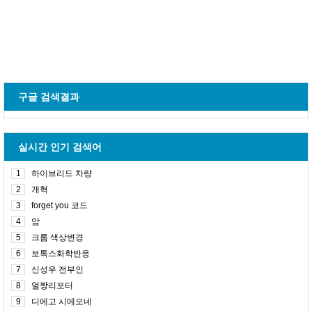
구글 검색결과
실시간 인기 검색어
1
하이브리드 차량
2
개혁
3
forget you 코드
4
암
5
크롬 색상변경
6
보톡스화학반응
7
신성우 전부인
8
얼짱리포터
9
디에고 시메오네