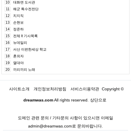
10
대화면 도서관
11
해군 특수전전단
12
치지직
13
손현보
14
정준하
15
전체 lt 기사목록
16
뉴데일리
17
서산 이편한세상 학교
18
혼외자
19
열대야
20
끼리끼리 노래
사이트소개
개인정보처리방침
서비스이용약관
Copyright ©
dreamwas.com
All rights reserved.
상단으로
도메인 관련 문의 / 기타문의 사항이 있으시면 이메일
admin@dreamwas.com로 문의바랍니다.