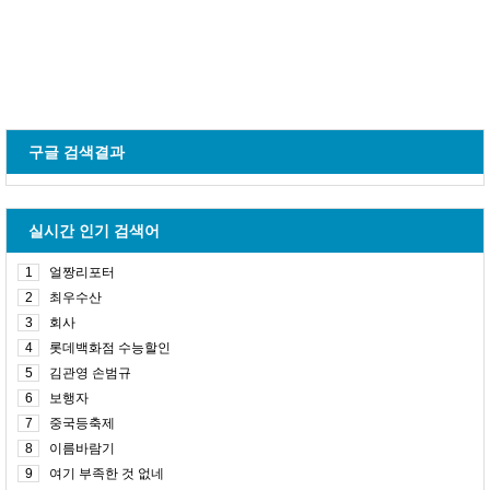
구글 검색결과
실시간 인기 검색어
1
얼짱리포터
2
최우수산
3
회사
4
롯데백화점 수능할인
5
김관영 손범규
6
보행자
7
중국등축제
8
이름바람기
9
여기 부족한 것 없네