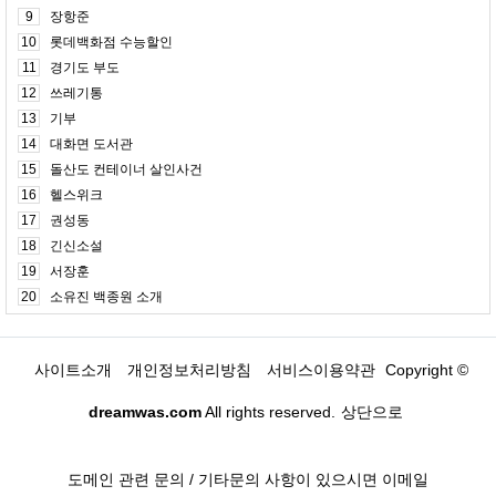
9
장항준
10
롯데백화점 수능할인
11
경기도 부도
12
쓰레기통
13
기부
14
대화면 도서관
15
돌산도 컨테이너 살인사건
16
헬스위크
17
권성동
18
긴신소설
19
서장훈
20
소유진 백종원 소개
사이트소개
개인정보처리방침
서비스이용약관
Copyright ©
dreamwas.com
All rights reserved.
상단으로
도메인 관련 문의 / 기타문의 사항이 있으시면 이메일