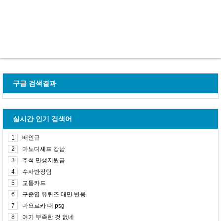
구글 검색결과
실시간 인기 검색어
1
배인규
2
마노디셰프 강남
3
추석 민생지원금
4
수사반장팀
5
교통카드
6
구준엽 유퀴즈 대만 반응
7
마요르카 대 psg
8
여기 부족한 것 없네