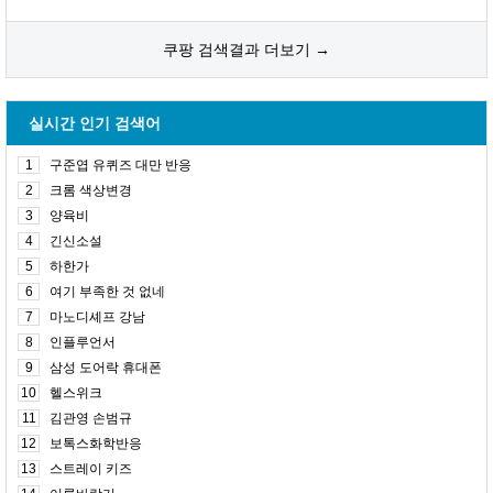
쿠팡 검색결과 더보기 →
실시간 인기 검색어
1
구준엽 유퀴즈 대만 반응
2
크롬 색상변경
3
양육비
4
긴신소설
5
하한가
6
여기 부족한 것 없네
7
마노디셰프 강남
8
인플루언서
9
삼성 도어락 휴대폰
10
헬스위크
11
김관영 손범규
12
보톡스화학반응
13
스트레이 키즈