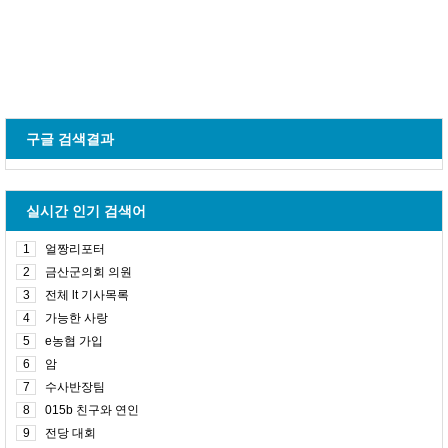
구글 검색결과
실시간 인기 검색어
1
얼짱리포터
2
금산군의회 의원
3
전체 lt 기사목록
4
가능한 사랑
5
e농협 가입
6
암
7
수사반장팀
8
015b 친구와 연인
9
전당 대회