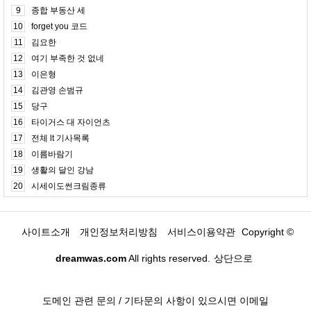
9
종합 부동산 세
10
forget you 코드
11
김요한
12
여기 부족한 것 없네
13
이은형
14
김관영 손범규
15
당구
16
타이거스 대 자이언츠
17
전체 lt 기사목록
18
이름바람기
19
생활의 달인 강남
20
시세이도썬크림종류
사이트소개
개인정보처리방침
서비스이용약관
Copyright ©
dreamwas.com
All rights reserved.
상단으로
도메인 관련 문의 / 기타문의 사항이 있으시면 이메일