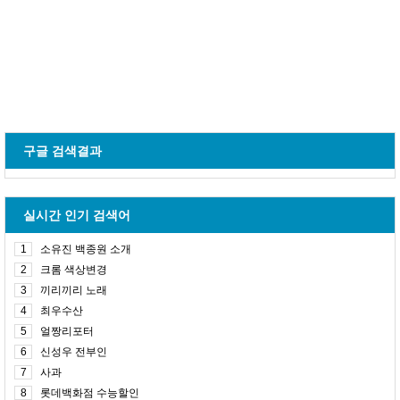
구글 검색결과
실시간 인기 검색어
1
소유진 백종원 소개
2
크롬 색상변경
3
끼리끼리 노래
4
최우수산
5
얼짱리포터
6
신성우 전부인
7
사과
8
롯데백화점 수능할인