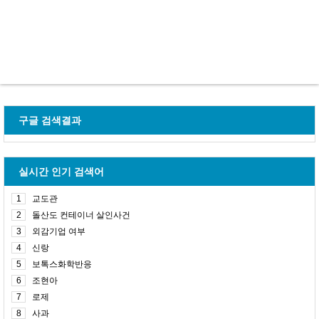
구글 검색결과
실시간 인기 검색어
1
교도관
2
돌산도 컨테이너 살인사건
3
외감기업 여부
4
신랑
5
보톡스화학반응
6
조현아
7
로제
8
사과