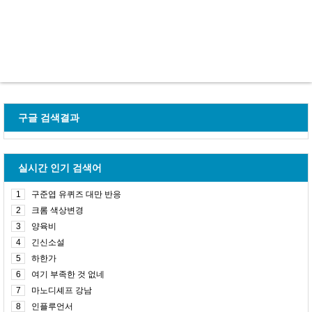
구글 검색결과
실시간 인기 검색어
1
구준엽 유퀴즈 대만 반응
2
크롬 색상변경
3
양육비
4
긴신소설
5
하한가
6
여기 부족한 것 없네
7
마노디셰프 강남
8
인플루언서