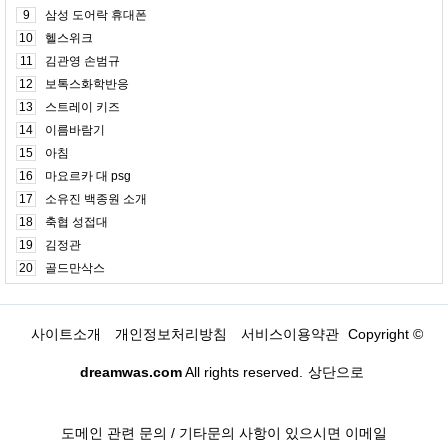
9
삼성 도어락 휴대폰
10
헬스위크
11
김관영 손범규
12
보톡스화학반응
13
스트레이 키즈
14
이름바람기
15
아침
16
마요르카 대 psg
17
소유진 백종원 소개
18
축협 성접대
19
김정관
20
골드만삭스
사이트소개
개인정보처리방침
서비스이용약관
Copyright ©
dreamwas.com
All rights reserved.
상단으로
도메인 관련 문의 / 기타문의 사항이 있으시면 이메일