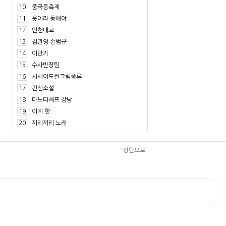
10
중국등축제
11
웃어라 동해야
12
인천대교
13
김관영 손범규
14
이만기
15
수사반장팀
16
시세이도썬크림종류
17
긴신소설
18
마노디셰프 강남
19
이지 한
20
끼리끼리 노래
상단으로