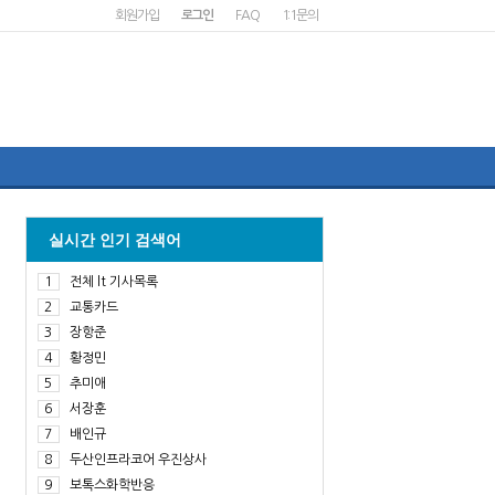
회원가입
로그인
FAQ
1:1문의
실시간 인기 검색어
1
전체 lt 기사목록
2
교통카드
3
장항준
4
황정민
5
추미애
6
서장훈
7
배인규
8
두산인프라코어 우진상사
9
보톡스화학반응