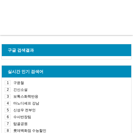
구글 검색결과
실시간 인기 검색어
1
구윤철
2
긴신소설
3
보톡스화학반응
4
마노디셰프 강남
5
신성우 전부인
6
수사반장팀
7
탑골공원
8
롯데백화점 수능할인