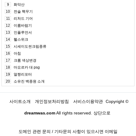
9
화악산
10
전술 핵무기
11
리처드 기어
12
이름바람기
13
인플루언서
14
헬스위크
15
시세이도썬크림종류
16
아침
17
크롬 색상변경
18
마요르카 대 psg
19
얼짱리포터
20
소유진 백종원 소개
사이트소개
개인정보처리방침
서비스이용약관
Copyright ©
dreamwas.com
All rights reserved.
상단으로
도메인 관련 문의 / 기타문의 사항이 있으시면 이메일