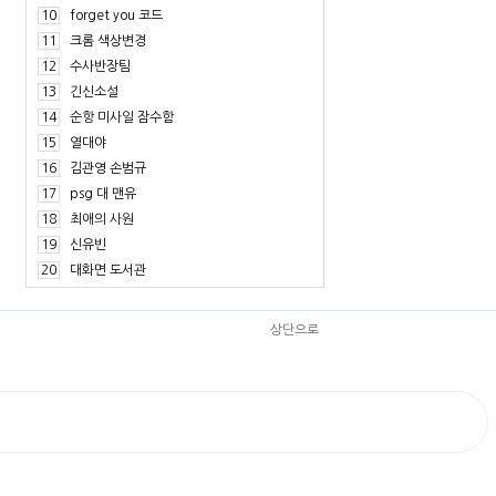
10
forget you 코드
11
크롬 색상변경
12
수사반장팀
13
긴신소설
14
순항 미사일 잠수함
15
열대야
16
김관영 손범규
17
psg 대 맨유
18
최애의 사원
19
신유빈
20
대화면 도서관
상단으로