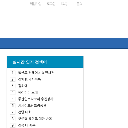
회원가입
로그인
FAQ
1:1문의
실시간 인기 검색어
1
돌산도 컨테이너 살인사건
2
전체 lt 기사목록
3
김희애
4
끼리끼리 노래
5
두산인프라코어 우진상사
6
시세이도썬크림종류
7
전당 대회
8
구준엽 유퀴즈 대만 반응
9
전북 대 제주