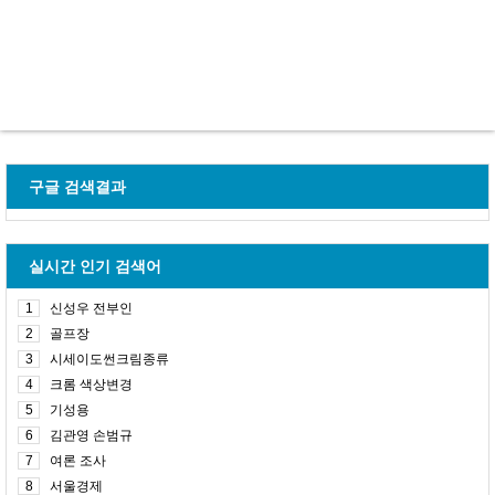
구글 검색결과
실시간 인기 검색어
1
신성우 전부인
2
골프장
3
시세이도썬크림종류
4
크롬 색상변경
5
기성용
6
김관영 손범규
7
여론 조사
8
서울경제