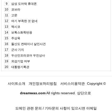
9
삼성 도어락 휴대폰
10
코브라
11
고문
12
여기 부족한 것 없네
13
멕시코
14
보톡스화학반응
15
주상욱
16
돌산도 컨테이너 살인사건
17
군사 기지
18
두산인프라코어 우진상사
19
외감기업 여부
20
대통령기록관
사이트소개
개인정보처리방침
서비스이용약관
Copyright ©
dreamwas.com
All rights reserved.
상단으로
도메인 관련 문의 / 기타문의 사항이 있으시면 이메일