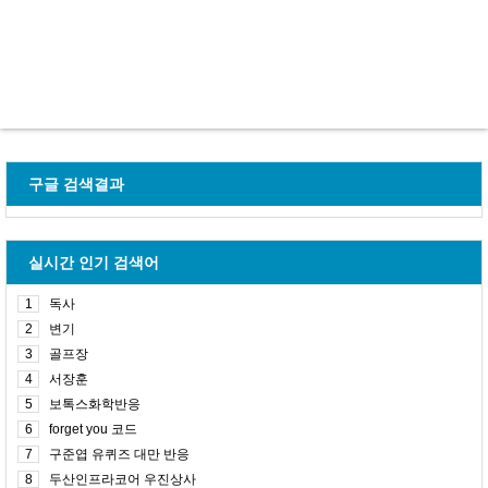
구글 검색결과
실시간 인기 검색어
1
독사
2
변기
3
골프장
4
서장훈
5
보톡스화학반응
6
forget you 코드
7
구준엽 유퀴즈 대만 반응
8
두산인프라코어 우진상사