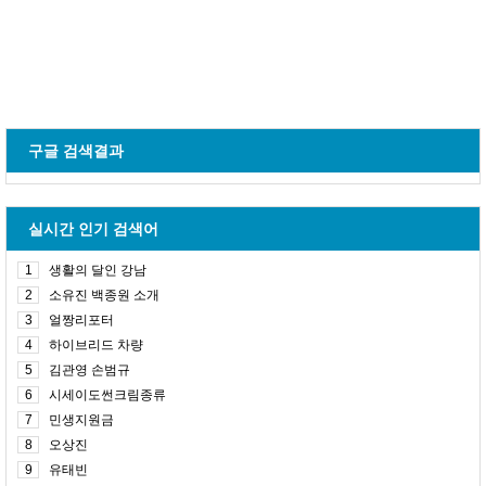
구글 검색결과
실시간 인기 검색어
1
생활의 달인 강남
2
소유진 백종원 소개
3
얼짱리포터
4
하이브리드 차량
5
김관영 손범규
6
시세이도썬크림종류
7
민생지원금
8
오상진
9
유태빈