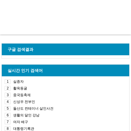
구글 검색결과
실시간 인기 검색어
1
실종자
2
활옥동굴
3
중국등축제
4
신성우 전부인
5
돌산도 컨테이너 살인사건
6
생활의 달인 강남
7
여자 배구
8
대통령기록관