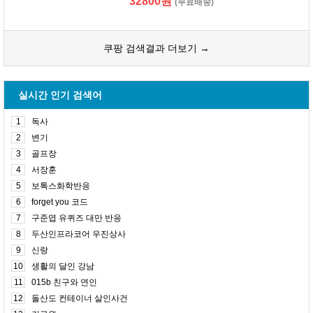
32800원
(무료배송)
쿠팡 검색결과 더보기 →
실시간 인기 검색어
1
독사
2
변기
3
골프장
4
서장훈
5
보톡스화학반응
6
forget you 코드
7
구준엽 유퀴즈 대만 반응
8
두산인프라코어 우진상사
9
신랑
10
생활의 달인 강남
11
015b 친구와 연인
12
돌산도 컨테이너 살인사건